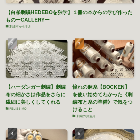
【白糸刺繍HEDEBOを独学】１冊の本からの学び作った
ものーGALLERYー
刺繍本から学ぶ
【ハーダンガー刺繍】刺繍
憧れの麻糸【BOCKEN】
布の細かさは作品をさらに
を使い始めてわかった《刺
繊細に美しくしてくれる
繍布と糸の準備》で気をつ
けること
FELISSIMO
刺繍のお道具