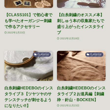
【CLASS101】で初心者で
【白糸刺繍のオススメ本】
も学べたオーガンジー刺繍
刺しゅう本の収集家たちで
で作るアクセサリー
盛り上がったインスタライ
ブ
2022年1月23日
2021年12月19日
CLASS101
CLASS101
白糸刺繍HEDEBOのインス
白糸刺繍HEDEBOのインス
タライブ３【ツヤツヤのサ
タライブ２お道具編【刺繍
テンステッチが刺せるよう
枠・針山・BOCKEN】
になりたい‼】
2021年11月23日