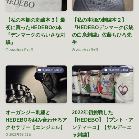
【私の本棚の刺繍本３】最
【私の本棚の刺繍本２】
初に買ったHEDEBOの本
『HEDEBOデンマーク伝統
『デンマークのちいさな刺
の白糸刺繍』佐藤ちひろ先
繍』
生
2023年11月12日
2023年11月6日
刺繍本から学ぶ
世界の色々刺繍
オーガンジー刺繍と
2022年初挑戦した
HEDEBOを組み合わせるア
【HEDEBO】【プント・ア
クセサリー【エンジェル】
ンティーコ】【サルデーニ
ャ刺繍】
2023年9月21日