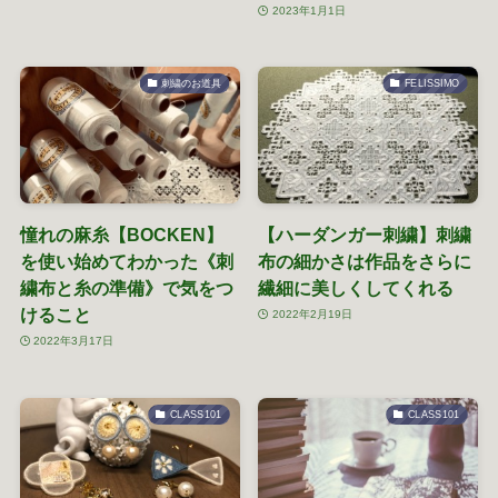
2023年1月1日
刺繍のお道具
FELISSIMO
憧れの麻糸【BOCKEN】
【ハーダンガー刺繍】刺繍
を使い始めてわかった《刺
布の細かさは作品をさらに
繍布と糸の準備》で気をつ
繊細に美しくしてくれる
けること
2022年2月19日
2022年3月17日
CLASS101
CLASS101