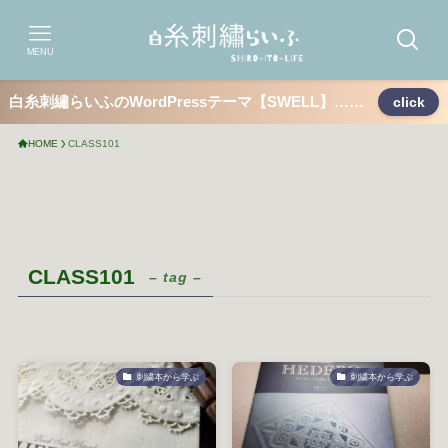
MENU
白糸刺繡らいふのWordPressテーマ【SWELL】……
click
HOME
CLASS101
CLASS101
– tag –
刺繍本から学ぶ
刺繍本から学ぶ