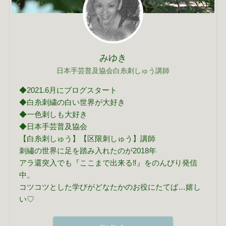
みゆき
日本手芸普及協会白糸刺しゅう講師
◆2021.6月にブログスタート
◆白糸刺繍の白い世界が大好き
◆一色刺しも大好き
◆日本手芸普及協会
【白糸刺しゅう】【区限刺しゅう】講師
刺繡の世界に足を踏み入れたのが2018年
アラ還突入でも『ここまで出来る‼』をのんびり発信
中。
コツコツとした学びがどなたかのお役にたてば…嬉し
い♡