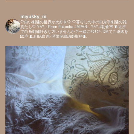
miyukky_m
🤍白い刺繍の世界が大好き‎🤍
‎🤍暮らしの中の白糸手刺繍の雑
貨たち‎🤍
𖦥𖤘𖦥…From Fukuoka JAPAN…𖦥𖤘𖦥
#朝倉市
🧵近所
で白糸刺繍好きな方いませんか？一緒にﾁｸﾁｸ🪡DMでご連絡を
💌💭
🧵JHIA白糸･区限刺繍講師取得🧵