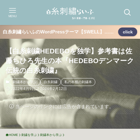
MENU
白糸刺繡らいふのWordPressテーマ【SWELL】……
click
【白糸刺繍HEDEBOを独学】参考書は佐
藤ちひろ先生の本『HEDEBOデンマーク
伝統の白糸刺繍』
刺繍本から学ぶ
白糸刺繍
私の本棚の刺繍本
2022年4月9日
2024年2月12日
当ページのリンクには広告が含まれています。
HOME
刺繍を学ぶ
刺繍本から学ぶ