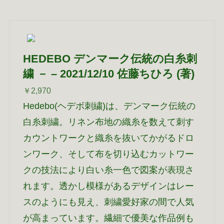
HEDEBO デンマーク伝統の白糸刺
繍 － – 2021/12/10 佐藤ちひろ (著)
￥2,970
Hedebo(ヘデボ刺繍)は、デンマーク伝統の
白糸刺繍。リネン布地の織糸を数えて刺す
カウントワークと織糸を抜いてかがるドロ
ンワーク、そして布を切り込むカットワー
クの技法により白い糸一色で図案が表現さ
れます。透かし模様があるデザインはレー
スのようにも見え、刺繍愛好家の間で人気
が高まっています。繊細で優美な作品例も