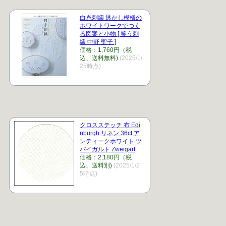
白糸刺繍 透かし模様の
ホワイトワークでつく
る図案と小物 [ 笑う刺
繍 中野 聖子 ]
価格：1,760円（税
込、送料無料)
(2025/1/
25時点)
クロスステッチ 布 Edi
nburgh リネン 36ct ア
ンティークホワイト ツ
バイガルト Zweigart
価格：2,180円（税
込、送料別)
(2025/1/2
5時点)