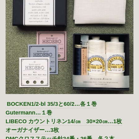
BOCKEN1/2-bl 35/3と60/2…各１巻
Gutermann…１巻
LIBECO カウントリネン14/㎝ 30×20㎝…1枚
オーガナイザー…3枚
DMCクロスステッチ針24番・26番…各２本