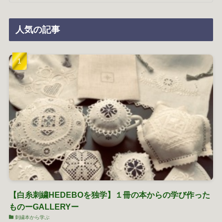
人気の記事
【白糸刺繍HEDEBOを独学】１冊の本からの学び作った
ものーGALLERYー
刺繍本から学ぶ