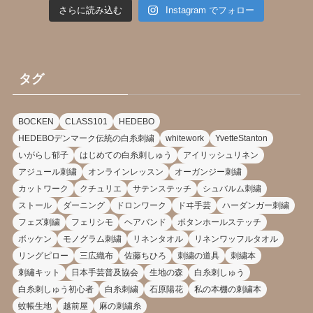
さらに読み込む
Instagram でフォロー
タグ
BOCKEN
CLASS101
HEDEBO
HEDEBOデンマーク伝統の白糸刺繍
whitework
YvetteStanton
いがらし郁子
はじめての白糸刺しゅう
アイリッシュリネン
アジュール刺繍
オンラインレッスン
オーガンジー刺繍
カットワーク
クチュリエ
サテンステッチ
シュバルム刺繍
ストール
ダーニング
ドロンワーク
ドヰ手芸
ハーダンガー刺繍
フェズ刺繍
フェリシモ
ヘアバンド
ボタンホールステッチ
ボッケン
モノグラム刺繍
リネンタオル
リネンワッフルタオル
リングピロー
三広織布
佐藤ちひろ
刺繍の道具
刺繍本
刺繡キット
日本手芸普及協会
生地の森
白糸刺しゅう
白糸刺しゅう初心者
白糸刺繍
石原陽花
私の本棚の刺繍本
蚊帳生地
越前屋
麻の刺繍糸