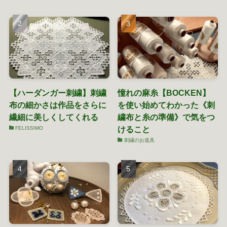
【ハーダンガー刺繍】刺繍
憧れの麻糸【BOCKEN】
布の細かさは作品をさらに
を使い始めてわかった《刺
繊細に美しくしてくれる
繍布と糸の準備》で気をつ
けること
FELISSIMO
刺繍のお道具