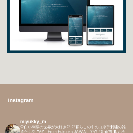
Instagram
miyukky_m
🤍白い刺繍の世界が大好き‎🤍
‎🤍暮らしの中の白糸手刺繍の雑
貨たち‎🤍
𖦥𖤘𖦥…From Fukuoka JAPAN…𖦥𖤘𖦥
#朝倉市
🧵近所