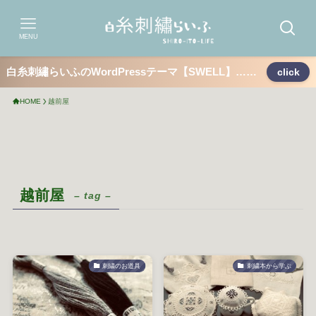
MENU
白糸刺繡らいふのWordPressテーマ【SWELL】……
click
HOME
越前屋
越前屋
– tag –
刺繍のお道具
刺繍本から学ぶ