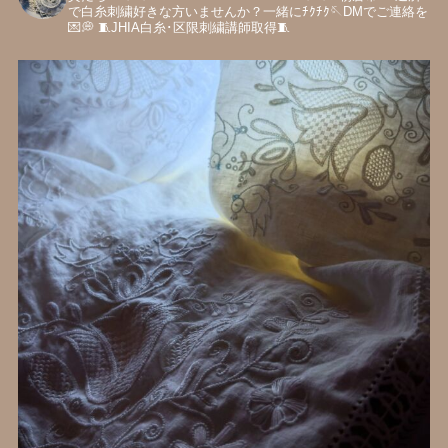
で白糸刺繍好きな方いませんか？一緒にﾁｸﾁｸ🪡DMでご連絡を
💌💭
🧵JHIA白糸･区限刺繍講師取得🧵