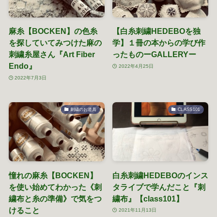
麻糸【BOCKEN】の色糸
【白糸刺繍HEDEBOを独
を探していてみつけた麻の
学】１冊の本からの学び作
刺繍糸屋さん『Art Fiber
ったものーGALLERYー
Endo』
2022年4月25日
2022年7月3日
刺繍のお道具
CLASS101
憧れの麻糸【BOCKEN】
白糸刺繍HEDEBOのインス
を使い始めてわかった《刺
タライブで学んだこと『刺
繍布と糸の準備》で気をつ
繍布』【class101】
けること
2021年11月13日