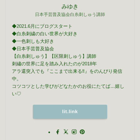
みゆき
日本手芸普及協会白糸刺しゅう講師
◆2021.6月にブログスタート
◆白糸刺繍の白い世界が大好き
◆一色刺しも大好き
◆日本手芸普及協会
【白糸刺しゅう】【区限刺しゅう】講師
刺繡の世界に足を踏み入れたのが2018年
アラ還突入でも『ここまで出来る‼』をのんびり発信
中。
コツコツとした学びがどなたかのお役にたてば…嬉し
い♡
lit.link