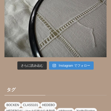
さらに読み込む
Instagram でフォロー
タグ
BOCKEN
CLASS101
HEDEBO
HEDEBOデンマーク伝統の白糸刺繍
whitework
YvetteStanton