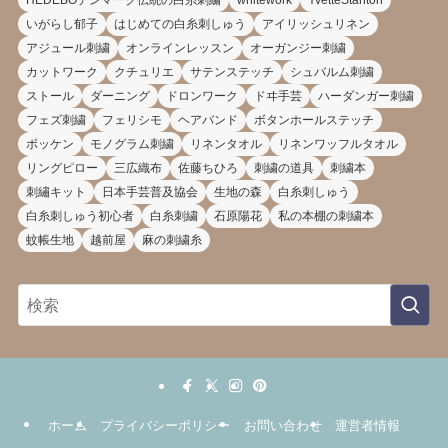
いがらし郁子
はじめての白糸刺しゅう
アイリッシュリネン
アジュール刺繍
オンラインレッスン
オーガンジー刺繍
カットワーク
クチュリエ
サテンステッチ
シュバルム刺繍
ストール
ダーニング
ドロンワーク
ドヰ手芸
ハーダンガー刺繍
フェズ刺繍
フェリシモ
ヘアバンド
ボタンホールステッチ
ボッケン
モノグラム刺繍
リネンタオル
リネンワッフルタオル
リングピロー
三広織布
佐藤ちひろ
刺繍の道具
刺繍本
刺繡キット
日本手芸普及協会
生地の森
白糸刺しゅう
白糸刺しゅう初心者
白糸刺繍
石原陽花
私の本棚の刺繍本
蚊帳生地
越前屋
麻の刺繍糸
ホーム
プライバシーポリシー
お問い合わせ
運営者情報