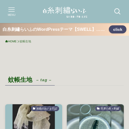
MENU
白糸刺繡らいふのWordPressテーマ【SWELL】……
click
HOME
蚊帳生地
蚊帳生地
– tag –
刺繍のあいま日記
世界の色々刺繍