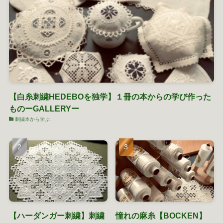
【白糸刺繍HEDEBOを独学】１冊の本からの学び作った
ものーGALLERYー
刺繍本から学ぶ
【ハーダンガー刺繍】刺繍
憧れの麻糸【BOCKEN】