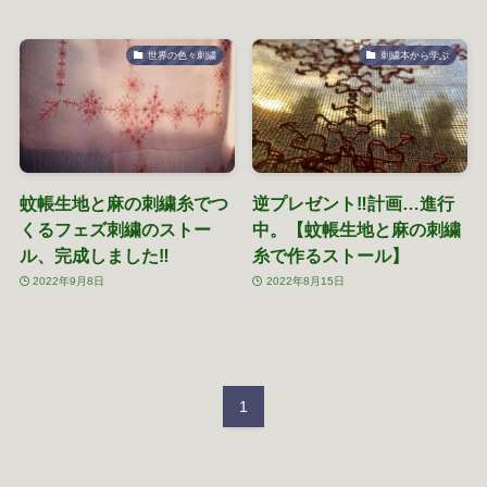
世界の色々刺繍
刺繍本から学ぶ
蚊帳生地と麻の刺繍糸でつ
逆プレゼント‼計画…進行
くるフェズ刺繍のストー
中。【蚊帳生地と麻の刺繍
ル、完成しました‼
糸で作るストール】
2022年9月8日
2022年8月15日
1