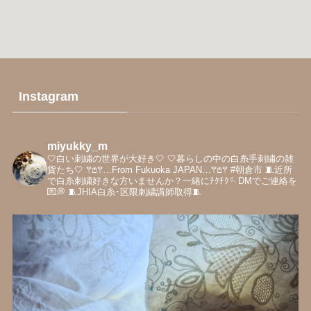
Instagram
miyukky_m
🤍白い刺繍の世界が大好き‎🤍
‎🤍暮らしの中の白糸手刺繍の雑
貨たち‎🤍
𖦥𖤘𖦥…From Fukuoka JAPAN…𖦥𖤘𖦥
#朝倉市
🧵近所
で白糸刺繍好きな方いませんか？一緒にﾁｸﾁｸ🪡DMでご連絡を
💌💭
🧵JHIA白糸･区限刺繍講師取得🧵