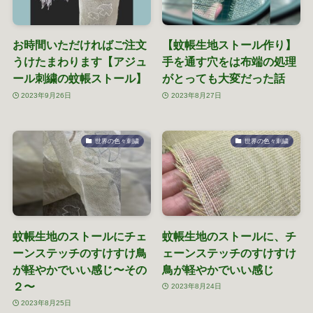
お時間いただければご注文
【蚊帳生地ストール作り】
うけたまわります【アジュ
手を通す穴をは布端の処理
ール刺繍の蚊帳ストール】
がとっても大変だった話
2023年9月26日
2023年8月27日
世界の色々刺繍
世界の色々刺繍
蚊帳生地のストールにチェ
蚊帳生地のストールに、チ
ーンステッチのすけすけ鳥
ェーンステッチのすけすけ
が軽やかでいい感じ〜その
鳥が軽やかでいい感じ
２〜
2023年8月24日
2023年8月25日