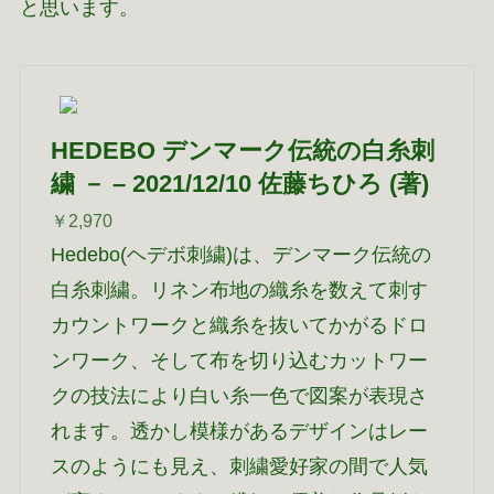
と思います。
HEDEBO デンマーク伝統の白糸刺
繍 － – 2021/12/10 佐藤ちひろ (著)
￥2,970
Hedebo(ヘデボ刺繍)は、デンマーク伝統の
白糸刺繍。リネン布地の織糸を数えて刺す
カウントワークと織糸を抜いてかがるドロ
ンワーク、そして布を切り込むカットワー
クの技法により白い糸一色で図案が表現さ
れます。透かし模様があるデザインはレー
スのようにも見え、刺繍愛好家の間で人気