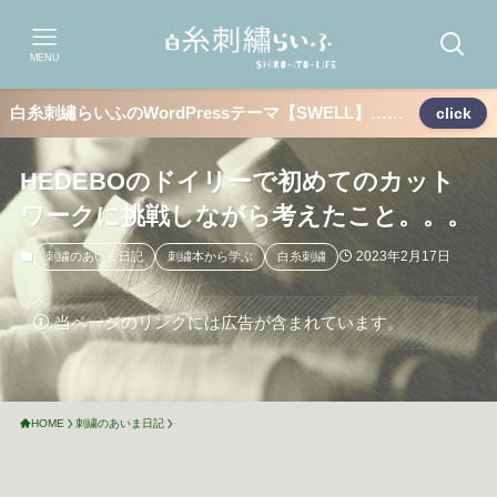
MENU
白糸刺繡らいふのWordPressテーマ【SWELL】……
click
HEDEBOのドイリーで初めてのカット
ワークに挑戦しながら考えたこと。。。
2023年2月17日
刺繍のあいま日記
刺繍本から学ぶ
白糸刺繍
当ページのリンクには広告が含まれています。
HOME
刺繍のあいま日記