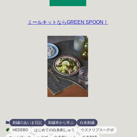
ミールキットならGREEN SPOON！
刺繍のあいま日記
刺繍本から学ぶ
白糸刺繍
HEDEBO
はじめての白糸刺しゅう
ウズクリプスヘデボ