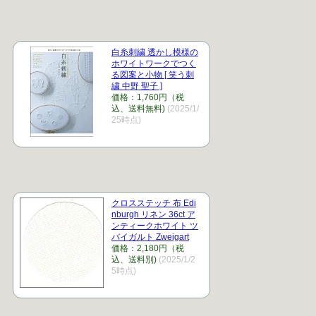
白糸刺繍 透かし模様の
ホワイトワークでつく
る図案と小物 [ 笑う刺
繍 中野 聖子 ]
価格：1,760円（税
込、送料無料)
(2025/1/
25時点)
クロスステッチ 布 Edi
nburgh リネン 36ct ア
ンティークホワイト ツ
バイガルト Zweigart
価格：2,180円（税
込、送料別)
(2025/1/2
5時点)