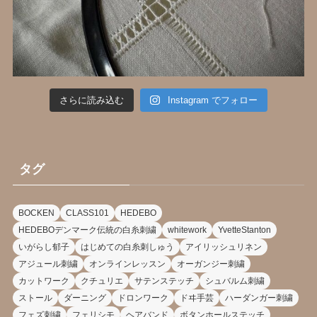
さらに読み込む
Instagram でフォロー
タグ
BOCKEN
CLASS101
HEDEBO
HEDEBOデンマーク伝統の白糸刺繍
whitework
YvetteStanton
いがらし郁子
はじめての白糸刺しゅう
アイリッシュリネン
アジュール刺繍
オンラインレッスン
オーガンジー刺繍
カットワーク
クチュリエ
サテンステッチ
シュバルム刺繍
ストール
ダーニング
ドロンワーク
ドヰ手芸
ハーダンガー刺繍
フェズ刺繍
フェリシモ
ヘアバンド
ボタンホールステッチ