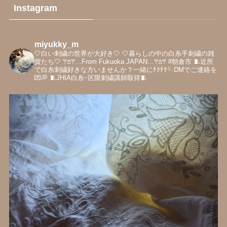
Instagram
miyukky_m
🤍白い刺繍の世界が大好き‎🤍
‎🤍暮らしの中の白糸手刺繍の雑
貨たち‎🤍
𖦥𖤘𖦥…From Fukuoka JAPAN…𖦥𖤘𖦥
#朝倉市
🧵近所
で白糸刺繍好きな方いませんか？一緒にﾁｸﾁｸ🪡DMでご連絡を
💌💭
🧵JHIA白糸･区限刺繍講師取得🧵