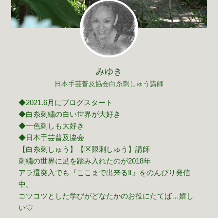
みゆき
日本手芸普及協会白糸刺しゅう講師
◆2021.6月にブログスタート
◆白糸刺繍の白い世界が大好き
◆一色刺しも大好き
◆日本手芸普及協会
【白糸刺しゅう】【区限刺しゅう】講師
刺繡の世界に足を踏み入れたのが2018年
アラ還突入でも『ここまで出来る‼』をのんびり発信
中。
コツコツとした学びがどなたかのお役にたてば…嬉し
い♡