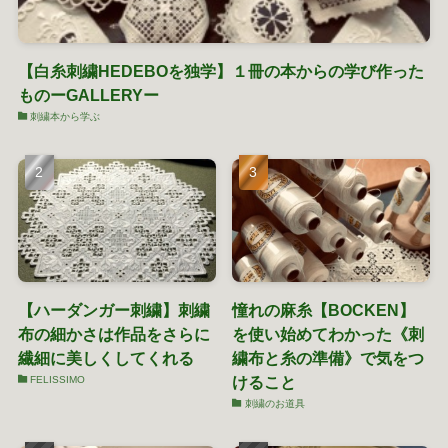
【白糸刺繍HEDEBOを独学】１冊の本からの学び作った
ものーGALLERYー
刺繍本から学ぶ
【ハーダンガー刺繍】刺繍
憧れの麻糸【BOCKEN】
布の細かさは作品をさらに
を使い始めてわかった《刺
繊細に美しくしてくれる
繍布と糸の準備》で気をつ
けること
FELISSIMO
刺繍のお道具