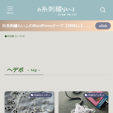
MENU
白糸刺繡らいふのWordPressテーマ【SWELL】……
click
HOME
ヘデボ
ヘデボ
– tag –
刺繍本から学ぶ
刺繍本から学ぶ